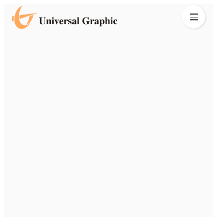
技術紹介
位置がズレない
高精度フィルム位置合わせ
調色がズレない
高精細シルク印刷技術
事業展開